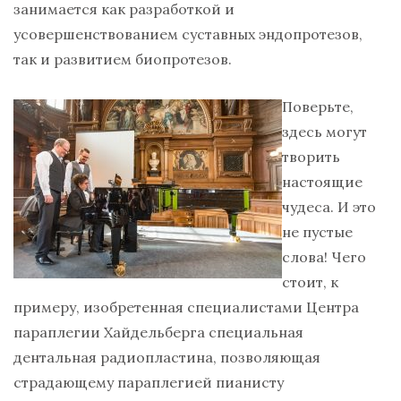
занимается как разработкой и
усовершенствованием суставных эндопротезов,
так и развитием биопротезов.
Поверьте,
здесь могут
творить
настоящие
чудеса. И это
не пустые
слова! Чего
стоит, к
примеру, изобретенная специалистами Центра
параплегии Хайдельберга специальная
дентальная радиопластина, позволяющая
страдающему параплегией пианисту