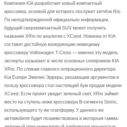
Компания KIA разработает новый компактный
кроссовер, основой для которого послужит хетчбэк Rio.
По неподтвержденной официально информации,
будущий сверхкомпактный SUV может получить
название XRio по аналогии с XCeed. Новинка от KIA
составит достойную конкуренцию немецкому
кроссоверу Volkswagen T-Cross — именно эту модель
эксперты называют в числе основных соперников KIA
XRio. По словам главного операционного директора
Kia Europe Эмилио Эрреры, решающим аргументом в
пользу кроссовера стал настоящий бум продаж модели
XCeed. Если проект увидит зеленый свет, XRio займет
место на ступень ниже кроссовера B-сегмента Stonic,
использующего ту же платформу.
У данного же
автомобиля будет позаимствована и моторная гамма:
литровый трехцилиндровый турбомотор мощностью