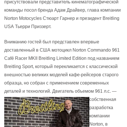
присутствовали представитель кинематографической
команды посол бренда Адам Драйвер, глава компании
Norton
Motocycles
Стюарт Гарнер и президент
Breitling
USA
Тьерри Приззерт.
Вниманию гостей был представлен впервые
доставленный в США мотоцикл
Norton
Commando
961
Caf
é
Racer
MKII
Breitling
Limited
Edition
под названием
Breitling
Sport
, который перекликается с классической
внешностью великих моделей кафе-рейсеров старого
образца, но собран с применением современных
деталей и технологий.
Двигатель объемом 961 л.с. —
собственная
разработка
компании
Norton
, в