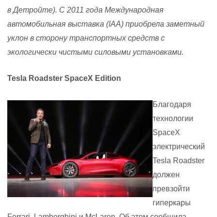
в Детройте). C 2011 года Международная
автомобильная выставка (
IAA
) приобрела заметный
уклон в сторону транспортных средств с
экологически чистыми силовыми установками.
Tesla
Roadster
SpaceX
Edition
Благодаря
технологии
SpaceX
электрический
Tesla Roadster
должен
превзойти
гиперкары
Ferrari, Lamborghini и McLaren. Об этом сообщила