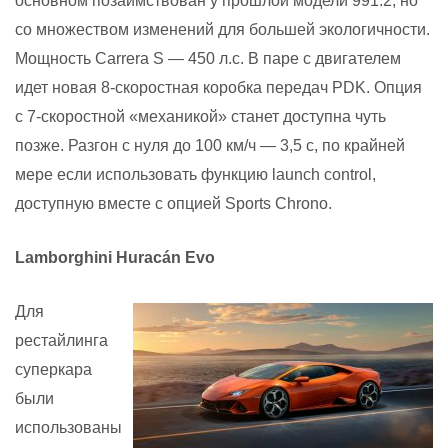
основном позаимствован у прошлой модели 991.2, но
со множеством изменений для большей экологичности.
Мощность Carrera S — 450 л.с. В паре с двигателем
идет новая 8-скоростная коробка передач PDK. Опция
с 7-скоростной «механикой» станет доступна чуть
позже.
Разгон с нуля до 100 км/ч — 3,5 с, по крайней
мере если использовать функцию launch control,
доступную вместе с опцией Sports Chrono.
Lamborghini Huracán Evo
Для
рестайлинга
суперкара
были
использованы