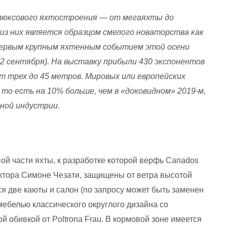
 люксового яхтостроения — от мегаяхты до
из них является образцом смелого новаторства как
ервым крупным яхтенным событием этой осени
–12 сентября). На выставку прибыли 430 экспонентов
от трех до 45 метров. Мировых или европейских
 то есть на 10% больше, чем в «доковидном» 2019-м,
ной индустрии.
ой части яхты, к разработке которой верфь Canados
ектора Симоне Чезати, защищены от ветра высотой
я две каюты и салон (по запросу может быть заменен
мебелью классического округлого дизайна со
й обивкой от Poltrona Frau. В кормовой зоне имеется