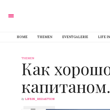
HOME
THEMEN
EVENTGALERIE
LIFE I
THEMEN
Как хорош
капитаном
by
LIFEIN_REDAKTION