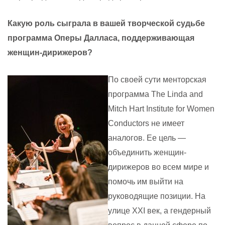
Какую роль сыграла в вашей творческой судьбе
программа Оперы Далласа, поддерживающая
женщин-дирижеров?
По
своей
сути
менторская
программа
The Linda and
Mitch Hart Institute for Women
Conductors
не
имеет
аналогов
.
Ее цель —
объединить женщин-
дирижеров во всем мире и
помочь им выйти на
руководящие позиции. На
улице
XXI
век, а гендерный