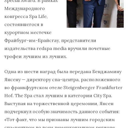
Special Award. В рамках
Международного
конгресса Spa Life,
состоявшегося в
курортном местечке
Фрайбург-им-Брайсгау, представители
издательства redspa media вручили почетные
трофеи лучшим из лучших.
Одна из шести наград была передана Бенджамину
Янсену — директору спа-центра, расположенного
во франкфуртском отеле Steigenberger Frankfurter
Hof. The Spa стал лучшим в категории City Spa.
Выступая на торжественной церемонии, Янсен
подчеркнул особую значимость данного события:
«Тот факт, что мы признаны лучшим городским
спа-центром во всем немецкоязычном регионе,