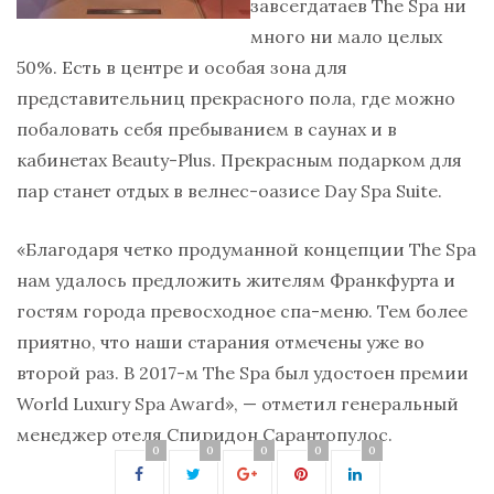
завсегдатаев The Spa ни
много ни мало целых
50%. Есть в центре и особая зона для
представительниц прекрасного пола, где можно
побаловать себя пребыванием в саунах и в
кабинетах Beauty-Plus. Прекрасным подарком для
пар станет отдых в велнес-оазисе Day Spa Suite.
«Благодаря четко продуманной концепции The Spa
нам удалось предложить жителям Франкфурта и
гостям города превосходное спа-меню. Тем более
приятно, что наши старания отмечены уже во
второй раз. В 2017-м The Spa был удостоен премии
World Luxury Spa Award», — отметил генеральный
менеджер отеля Спиридон Сарантопулос.
0
0
0
0
0