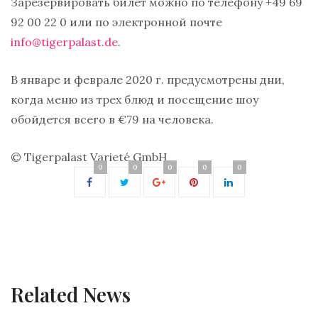
Зарезервировать билет можно по телефону
+49 69
92 00 22 0 или по электронной почте
info
@
tigerpalast
.
de
.
В январе и феврале 2020 г. предусмотрены дни,
когда м
еню из трех блюд и посещение шоу
обойдется всего в
€79 на человека.
©
Tigerpalast Varieté GmbH
0
0
0
0
0
Related News