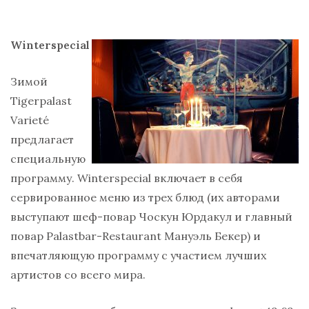
Winterspecial
Зимой
Tigerpalast
Variet
é
предлагает
специальную
программу.
Winterspecial
включает в себя
сервированное
меню из трех блюд (их авторами
выступают шеф-повар Чоскун Юрдакул и главный
повар
Palastbar-Restaurant
Мануэль Бекер) и
впечатляющую программу с участием лучших
артистов со всего мира.