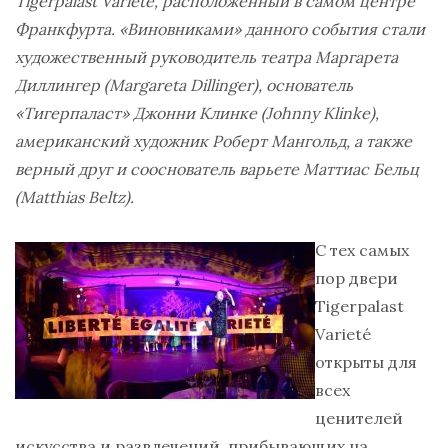
Tigerpalast Varieté, расположенный в самом центре
Франкфурта. «Виновниками» данного события стали
художественный руководитель театра Маргарета
Диллингер (Margareta Dillinger), основатель
«Тигерпаласт» Джонни Клинке (Johnny Klinke),
американский художник Роберт Мангольд, а также
верный друг и сооснователь варьете Маттиас Бельц
(Matthias Beltz).
С тех самых
пор двери
Tigerpalast
Varieté
открыты для
всех
ценителей
искусства и развлечений, прибывающих на