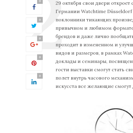
0
29 октября свои двери откроет 
Германии
Watchtime
Düsseldorf
поклонники тикающих произведе
0
привычном и любимом формате
брендов и даже лично пообщать
0
проходит в измененном и улуч
видов и размеров, в рамках
Wat
0
доклады и семинары, посвященн
гости выставки смогут стать с
0
полет внутрь часового механиз
искусста все желающие смогут д